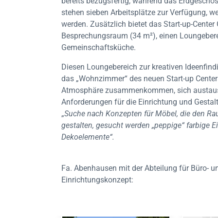
bereits bezugsfertig, während das Erdgeschoss 
stehen sieben Arbeitsplätze zur Verfügung, w
werden. Zusätzlich bietet das Start-up-Cente
Besprechungsraum (34 m²), einen Loungeberei
Gemeinschaftsküche.
Diesen Loungebereich zur kreativen Ideenfind
das „Wohnzimmer“ des neuen Start-up Centers
Atmosphäre zusammenkommen, sich austausc
Anforderungen für die Einrichtung und Gestalt
„
Suche nach Konzepten für Möbel, die den R
gestalten, gesucht werden „peppige“ farbige Ei
Dekoelemente“.
Fa. Abenhausen mit der Abteilung für Büro- un
Einrichtungskonzept: