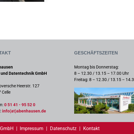
takt
Geschäftszeiten
hausen
Montag bis Donnerstag:
 und Datentechnik GmbH
8 – 12.30 / 13.15 – 17.00 Uhr
Freitag: 8 – 12.30 / 13.15 – 14.
versche Heerstr. 127
 Celle
on:
0 51 41 - 95 52 0
:
info(at)abenhausen.de
k GmbH
|
Impressum
|
Datenschutz
|
Kontakt